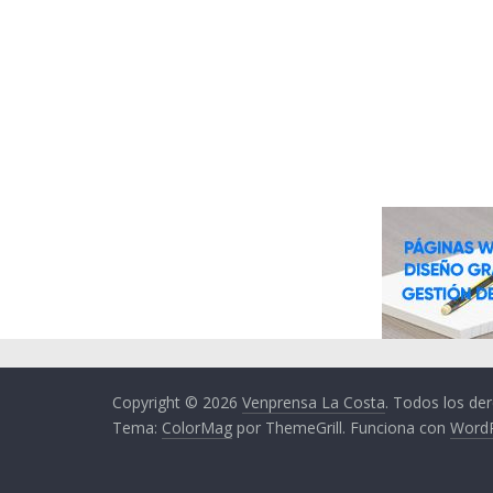
Copyright © 2026
Venprensa La Costa
. Todos los de
Tema:
ColorMag
por ThemeGrill. Funciona con
Word