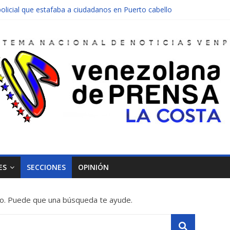
olicial que estafaba a ciudadanos en Puerto cabello
nen una moto en Mirimire
dolescente en complicidad de la madre y la abuela
 edificio abandonado de Chichiriviche
ectos entre Colombia y Margarita el 27 de junio
ES
SECCIONES
OPINIÓN
o. Puede que una búsqueda te ayude.