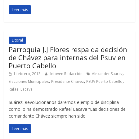
Leer más
Litoral
Parroquia J.J Flores respalda decisión
de Chávez para internas del Psuv en
Puerto Cabello
,
1 febrero, 2013
Infoven Redacción
Alexander Suarez
,
,
,
Elecciones Municipales
Presidente Chávez
PSUV Puerto Cabello
Rafael Lacava
Suárez: Revolucionarios daremos ejemplo de disciplina
como lo ha demostrado Rafael Lacava “Las decisiones del
comandante Chávez siempre han sido
Leer más