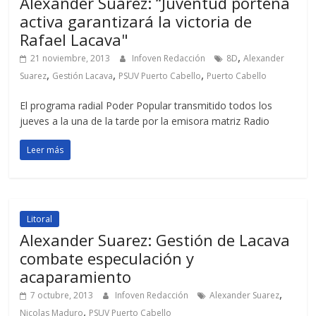
Alexander Suarez: “Juventud porteña
activa garantizará la victoria de
Rafael Lacava"
,
21 noviembre, 2013
Infoven Redacción
8D
Alexander
,
,
,
Suarez
Gestión Lacava
PSUV Puerto Cabello
Puerto Cabello
El programa radial Poder Popular transmitido todos los
jueves a la una de la tarde por la emisora matriz Radio
Leer más
Litoral
Alexander Suarez: Gestión de Lacava
combate especulación y
acaparamiento
,
7 octubre, 2013
Infoven Redacción
Alexander Suarez
,
Nicolas Maduro
PSUV Puerto Cabello