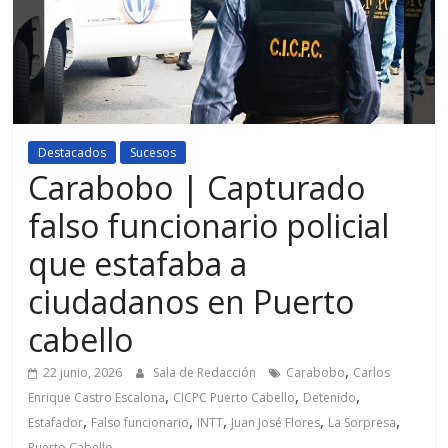
Destacados
Sucesos
Carabobo | Capturado
falso funcionario policial
que estafaba a
ciudadanos en Puerto
cabello
,
22 junio, 2026
Sala de Redacción
Carabobo
Carlos
,
,
,
Enrique Castro Escalona
CICPC Puerto Cabello
Detenido
,
,
,
,
,
Estafador
Falso funcionario
INTT
Juan José Flores
La Sorpresa
Puerto Cabello