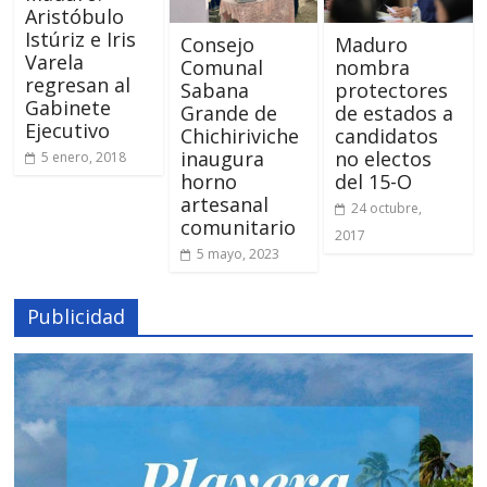
Aristóbulo
Istúriz e Iris
Consejo
Maduro
Varela
Comunal
nombra
regresan al
Sabana
protectores
Gabinete
Grande de
de estados a
Ejecutivo
Chichiriviche
candidatos
inaugura
no electos
5 enero, 2018
horno
del 15-O
artesanal
24 octubre,
comunitario
2017
5 mayo, 2023
Publicidad