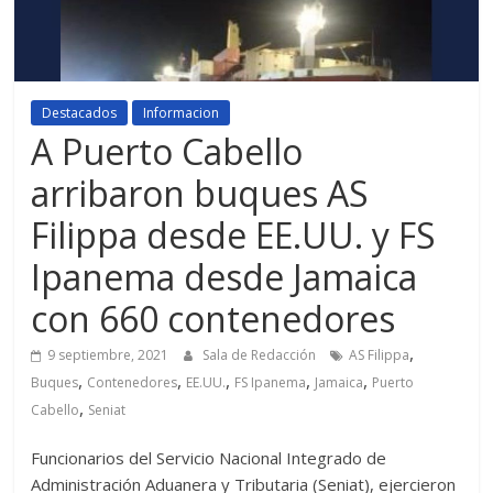
Destacados
Informacion
A Puerto Cabello
arribaron buques AS
Filippa desde EE.UU. y FS
Ipanema desde Jamaica
con 660 contenedores
,
9 septiembre, 2021
Sala de Redacción
AS Filippa
,
,
,
,
,
Buques
Contenedores
EE.UU.
FS Ipanema
Jamaica
Puerto
,
Cabello
Seniat
Funcionarios del Servicio Nacional Integrado de
Administración Aduanera y Tributaria (Seniat), ejercieron