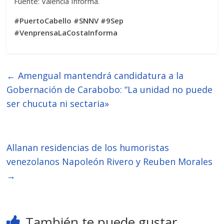
Fuente: Valencia Informa.
#PuertoCabello #SNNV #9Sep
#VenprensaLaCostaInforma
←
Amengual mantendrá candidatura a la
Gobernación de Carabobo: “La unidad no puede
ser chucuta ni sectaria»
Allanan residencias de los humoristas
venezolanos Napoleón Rivero y Reuben Morales
→
También te puede gustar