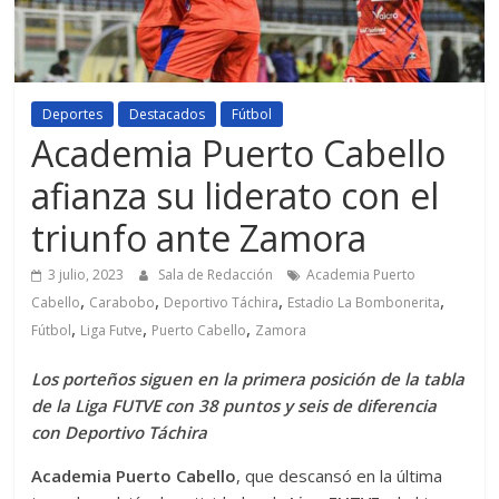
Deportes
Destacados
Fútbol
Academia Puerto Cabello
afianza su liderato con el
triunfo ante Zamora
3 julio, 2023
Sala de Redacción
Academia Puerto
,
,
,
,
Cabello
Carabobo
Deportivo Táchira
Estadio La Bombonerita
,
,
,
Fútbol
Liga Futve
Puerto Cabello
Zamora
Los porteños siguen en la primera posición de la tabla
de la Liga FUTVE con 38 puntos y seis de diferencia
con Deportivo Táchira
Academia Puerto Cabello
, que descansó en la última