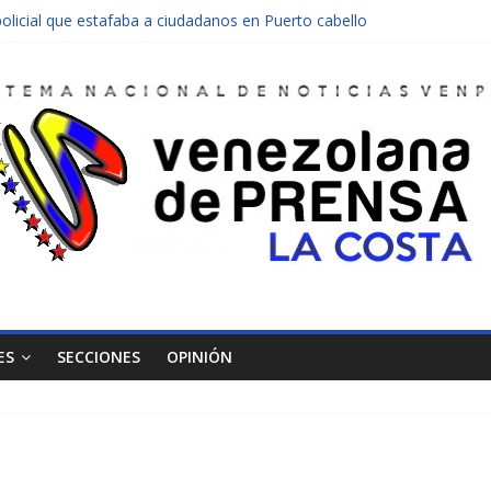
olicial que estafaba a ciudadanos en Puerto cabello
nen una moto en Mirimire
dolescente en complicidad de la madre y la abuela
 edificio abandonado de Chichiriviche
ectos entre Colombia y Margarita el 27 de junio
ES
SECCIONES
OPINIÓN