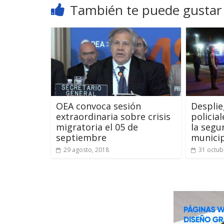
También te puede gustar
OEA convoca sesión
Desplie
extraordinaria sobre crisis
policia
migratoria el 05 de
la segu
septiembre
municip
29 agosto, 2018
31 octub