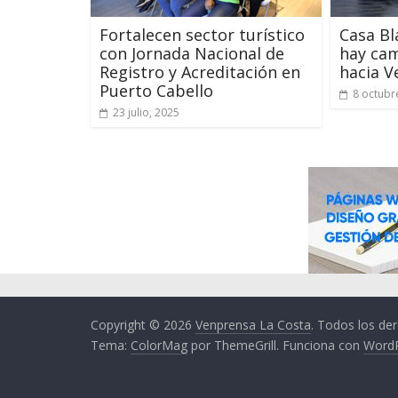
Fortalecen sector turístico
Casa Bl
con Jornada Nacional de
hay cam
Registro y Acreditación en
hacia V
Puerto Cabello
8 octubr
23 julio, 2025
Copyright © 2026
Venprensa La Costa
. Todos los de
Tema:
ColorMag
por ThemeGrill. Funciona con
Word