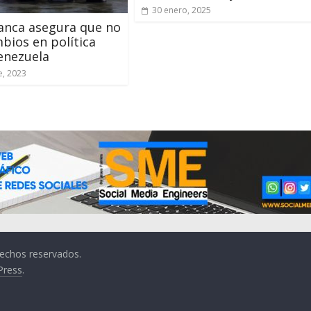
30 enero, 2025
anca asegura que no
bios en política
enezuela
e, 2023
rechos reservados.
Press
.