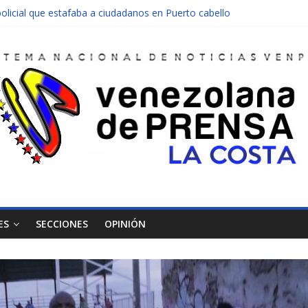
olicial que estafaba a ciudadanos en Puerto cabello
nen una moto en Mirimire
dolescente en complicidad de la madre y la abuela
 edificio abandonado de Chichiriviche
ectos entre Colombia y Margarita el 27 de junio
ES
SECCIONES
OPINIÓN