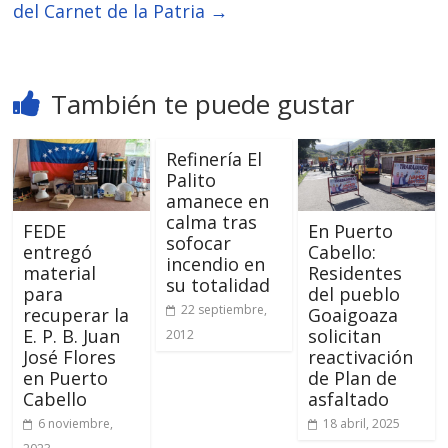
del Carnet de la Patria
→
También te puede gustar
Refinería El
Palito
amanece en
calma tras
FEDE
En Puerto
sofocar
entregó
Cabello:
incendio en
material
Residentes
su totalidad
para
del pueblo
22 septiembre,
recuperar la
Goaigoaza
E. P. B. Juan
solicitan
2012
José Flores
reactivación
en Puerto
de Plan de
Cabello
asfaltado
6 noviembre,
18 abril, 2025