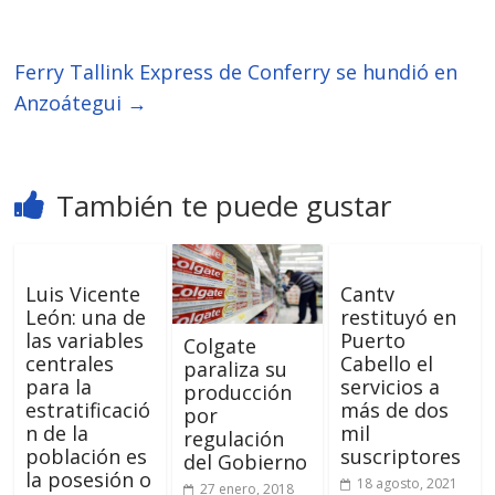
Ferry Tallink Express de Conferry se hundió en
Anzoátegui
→
También te puede gustar
Luis Vicente
Cantv
León: una de
restituyó en
las variables
Puerto
Colgate
centrales
Cabello el
paraliza su
para la
servicios a
producción
estratificació
más de dos
por
n de la
mil
regulación
población es
suscriptores
del Gobierno
la posesión o
18 agosto, 2021
27 enero, 2018