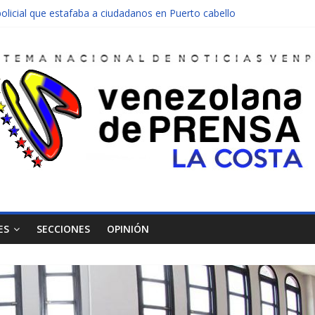
olicial que estafaba a ciudadanos en Puerto cabello
nen una moto en Mirimire
dolescente en complicidad de la madre y la abuela
 edificio abandonado de Chichiriviche
ectos entre Colombia y Margarita el 27 de junio
ES
SECCIONES
OPINIÓN