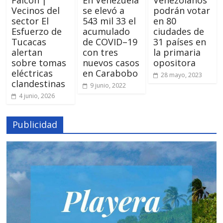
Vecinos del
se elevó a
podrán votar
sector El
543 mil 33 el
en 80
Esfuerzo de
acumulado
ciudades de
Tucacas
de COVID–19
31 países en
alertan
con tres
la primaria
sobre tomas
nuevos casos
opositora
eléctricas
en Carabobo
28 mayo, 2023
clandestinas
9 junio, 2022
4 junio, 2026
Publicidad