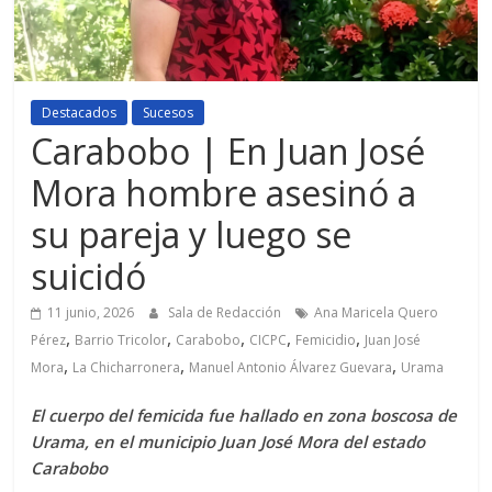
Destacados
Sucesos
Carabobo | En Juan José
Mora hombre asesinó a
su pareja y luego se
suicidó
11 junio, 2026
Sala de Redacción
Ana Maricela Quero
,
,
,
,
,
Pérez
Barrio Tricolor
Carabobo
CICPC
Femicidio
Juan José
,
,
,
Mora
La Chicharronera
Manuel Antonio Álvarez Guevara
Urama
El cuerpo del femicida fue hallado en zona boscosa de
Urama, en el municipio Juan José Mora del estado
Carabobo