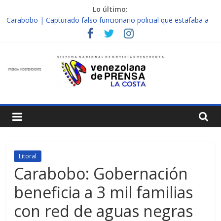
Saltar
Lo último:
al
Carabobo | Capturado falso funcionario policial que estafaba a
contenido
ciudadanos en Puerto cabello
Falcón | Por contaminación sonora retienen una moto en
Venprensa
Mirimire
Nueva Esparta | Padre abusó de su hija adolescente en
complicidad de la madre y la abuela
La
Falcón | Localizan muerta a una mujer en edificio abandonado
de Chichiriviche
Costa
Nueva Esparta | Wingo iniciará vuelos directos entre Colombia y
Margarita el 27 de junio
Escribimos
la
Litoral
Historia,
Carabobo: Gobernación
No
la
beneficia a 3 mil familias
Cambiamos
con red de aguas negras