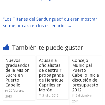
“Los Titanes del Sandungueo” quieren mostrar
su mejor cara en los escenarios
→
También te puede gustar
Nuevos
Acusan a
Concejo
graduandos
oficialistas
Municipal
de la Misión
de destruir
Puerto
Sucre en
propaganda
Cabello inicia
Puerto
de Henrique
discusión del
Cabello
Capriles en
presupuesto
Morón
2012
20 febrero,
5 julio, 2012
6 diciembre,
2013
2011