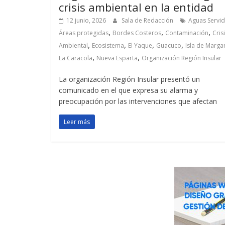
crisis ambiental en la entidad
12 junio, 2026
Sala de Redacción
Aguas Servi
,
,
,
Áreas protegidas
Bordes Costeros
Contaminación
Cris
,
,
,
,
Ambiental
Ecosistema
El Yaque
Guacuco
Isla de Margar
,
,
La Caracola
Nueva Esparta
Organización Región Insular
La organización Región Insular presentó un
comunicado en el que expresa su alarma y
preocupación por las intervenciones que afectan
Leer más