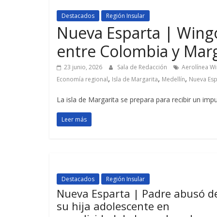
Destacados
Región Insular
Nueva Esparta | Wingo 
entre Colombia y Marga
23 junio, 2026
Sala de Redacción
Aerolínea W
,
,
,
Economía regional
Isla de Margarita
Medellín
Nueva Esp
La isla de Margarita se prepara para recibir un impu
Leer más
Destacados
Región Insular
Nueva Esparta | Padre abusó d
su hija adolescente en