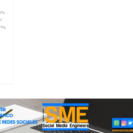
,
das
is
,
ita