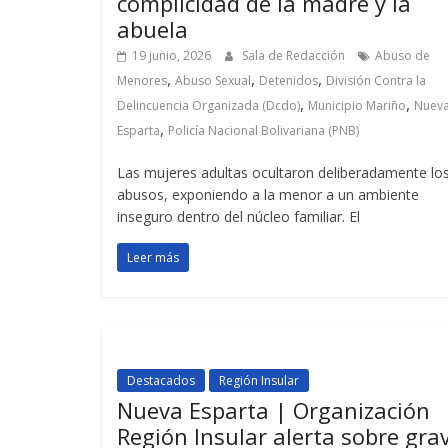
complicidad de la madre y la
abuela
19 junio, 2026
Sala de Redacción
Abuso de
,
,
,
Menores
Abuso Sexual
Detenidos
División Contra la
,
,
Delincuencia Organizada (Dcdo)
Municipio Mariño
Nuev
,
Esparta
Policía Nacional Bolivariana (PNB)
Las mujeres adultas ocultaron deliberadamente lo
abusos, exponiendo a la menor a un ambiente
inseguro dentro del núcleo familiar. El
Leer más
Destacados
Región Insular
Nueva Esparta | Organización
Región Insular alerta sobre gra