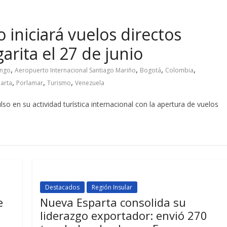
iniciará vuelos directos
rita el 27 de junio
,
,
,
,
ingo
Aeropuerto Internacional Santiago Mariño
Bogotá
Colombia
,
,
,
arta
Porlamar
Turismo
Venezuela
lso en su actividad turística internacional con la apertura de vuelos
Destacados
Región Insular
e
Nueva Esparta consolida su
liderazgo exportador: envió 270