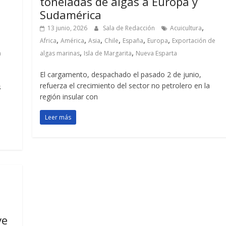
toneladas de algas a Europa y
Sudamérica
,
13 junio, 2026
Sala de Redacción
Acuicultura
,
,
,
,
,
,
Africa
América
Asia
Chile
España
Europa
Exportación de
,
,
a
algas marinas
Isla de Margarita
Nueva Esparta
El cargamento, despachado el pasado 2 de junio,
refuerza el crecimiento del sector no petrolero en la
s
región insular con
Leer más
ve