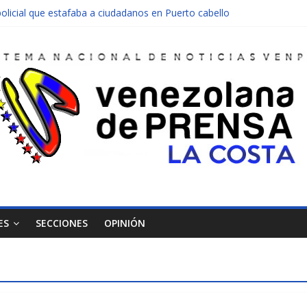
olicial que estafaba a ciudadanos en Puerto cabello
nen una moto en Mirimire
dolescente en complicidad de la madre y la abuela
 edificio abandonado de Chichiriviche
ectos entre Colombia y Margarita el 27 de junio
ES
SECCIONES
OPINIÓN