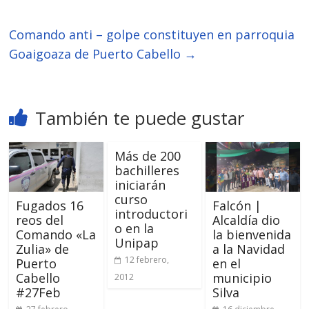
Comando anti – golpe constituyen en parroquia
Goaigoaza de Puerto Cabello
→
También te puede gustar
Más de 200
bachilleres
iniciarán
curso
Fugados 16
Falcón |
introductori
reos del
Alcaldía dio
o en la
Comando «La
la bienvenida
Unipap
Zulia» de
a la Navidad
12 febrero,
Puerto
en el
Cabello
municipio
2012
#27Feb
Silva