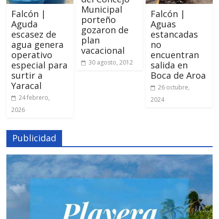
Municipal
Falcón |
Falcón |
porteño
Aguda
Aguas
gozaron de
escasez de
estancadas
plan
agua genera
no
vacacional
operativo
encuentran
30 agosto, 2012
especial para
salida en
surtir a
Boca de Aroa
Yaracal
26 octubre,
24 febrero,
2024
2026
Publicidad