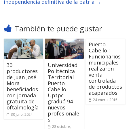
independencia definitiva de la patria
→
También te puede gustar
Puerto
Cabello :
Funcionarios
municipales
30
Universidad
realizaron
productores
Politécnica
venta
de Juan José
Territorial
controlada
Mora
Puerto
de productos
beneficiados
Cabello
acaparados
con jornada
Uptpc
24 enero, 2015
gratuita de
graduó 94
oftalmología
nuevos
profesionale
30 julio, 2024
s
28 octubre,