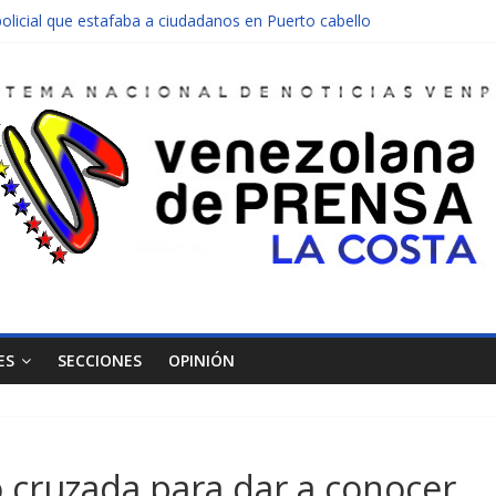
olicial que estafaba a ciudadanos en Puerto cabello
nen una moto en Mirimire
dolescente en complicidad de la madre y la abuela
 edificio abandonado de Chichiriviche
ectos entre Colombia y Margarita el 27 de junio
ES
SECCIONES
OPINIÓN
ó cruzada para dar a conocer