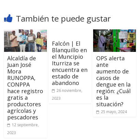
También te puede gustar
Falcón | El
Blanquillo en
el Muncipio
Alcaldía de
OPS alerta
Iturriza se
Juan José
ante
encuentra en
Mora
aumento de
estado de
RUNOPPA,
casos de
abandono
CONPPA
dengue en la
hace registro
región: ¿Cuál
26 noviembre,
gratis a
es la
2023
productores
situación?
agrícolas y
25 mayo, 2024
pescadores
12 septiembre,
2023