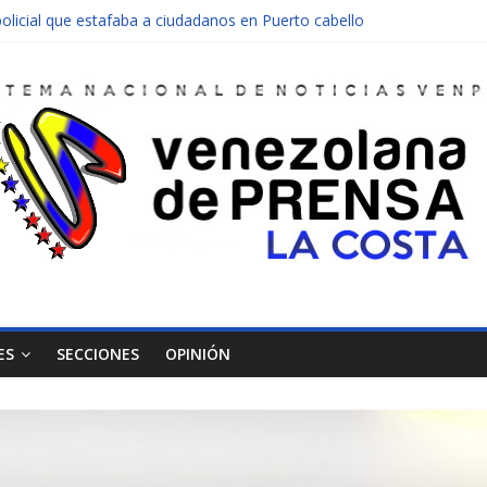
olicial que estafaba a ciudadanos en Puerto cabello
nen una moto en Mirimire
dolescente en complicidad de la madre y la abuela
 edificio abandonado de Chichiriviche
ectos entre Colombia y Margarita el 27 de junio
ES
SECCIONES
OPINIÓN