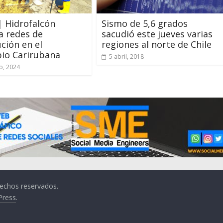
| Hidrofalcón
Sismo de 5,6 grados
a redes de
sacudió este jueves varias
ución en el
regiones al norte de Chile
io Carirubana
5 abril, 2018
o, 2024
rechos reservados.
Press
.