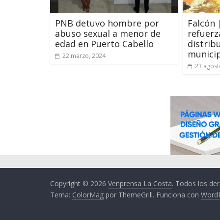
PNB detuvo hombre por
Falcón 
abuso sexual a menor de
refuerz
edad en Puerto Cabello
distrib
municip
22 marzo, 2024
23 agost
Copyright © 2026
Venprensa La Costa
. Todos los de
Tema:
ColorMag
por ThemeGrill. Funciona con
Word