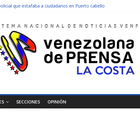
olicial que estafaba a ciudadanos en Puerto cabello
nen una moto en Mirimire
dolescente en complicidad de la madre y la abuela
 edificio abandonado de Chichiriviche
ectos entre Colombia y Margarita el 27 de junio
ES
SECCIONES
OPINIÓN