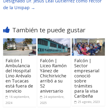
Designado Dr. Jesús Leal Gutiérrez como rector
de la Unipap
→
También te puede gustar
Falcón |
Falcón |
Falcón |
Ambulancia
Liceo Ramón
Sector
del Hospital
Yánez de
empresarial
Lino Arévalo
Chichiriviche
conoció
en Tucacas
arribó a su
sobre
está fuera de
52
trámites
servicio
aniversario
para la visa
Caribeña
18 septiembre,
24 septiembre,
25 agosto, 2023
2024
2025