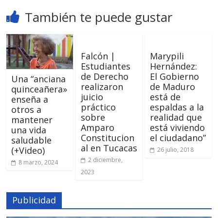
También te puede gustar
Falcón |
Marypili
Estudiantes
Hernández:
de Derecho
El Gobierno
Una “anciana
realizaron
de Maduro
quinceañera»
juicio
está de
enseña a
práctico
espaldas a la
otros a
sobre
realidad que
mantener
Amparo
está viviendo
una vida
Constitucion
el ciudadano”
saludable
al en Tucacas
(+Video)
26 julio, 2018
2 diciembre,
8 marzo, 2024
2023
Publicidad