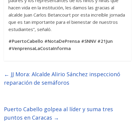
padres y los representantes de los niños y niñas que
hacen vida en la institución, les damos las gracias al
alcalde Juan Carlos Betancourt por esta increíble jornada
que es tan importante para el bienestar de nuestros
estudiantes”, señaló.
#PuertoCabello #NotaDePrensa #SNNV #21Jun
#VenprensaLaCostaInforma
←
JJ Mora: Alcalde Alirio Sánchez inspeccionó
reparación de semáforos
Puerto Cabello golpea al líder y suma tres
puntos en Caracas
→