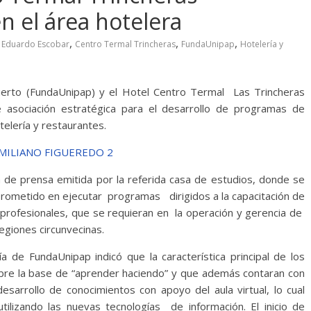
n el área hotelera
,
,
,
 Eduardo Escobar
Centro Termal Trincheras
FundaUnipap
Hotelería y
uerto (FundaUnipap) y el Hotel Centro Termal Las Trincheras
e asociación estratégica para el desarrollo de programas de
telería y restaurantes.
a de prensa emitida por la referida casa de estudios, donde se
prometido en ejecutar programas dirigidos a la capacitación de
s profesionales, que se requieran en la operación y gerencia de
egiones circunvecinas.
a de FundaUnipap indicó que la característica principal de los
re la base de “aprender haciendo” y que además contaran con
desarrollo de conocimientos con apoyo del aula virtual, lo cual
tilizando las nuevas tecnologías de información. El inicio de