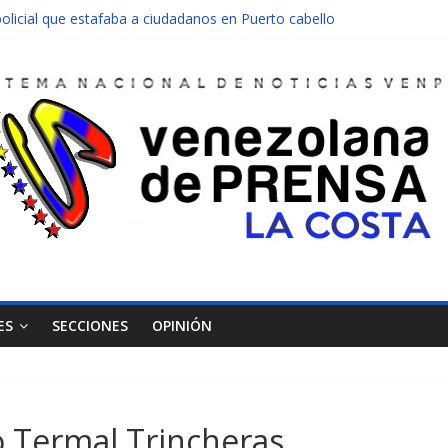
olicial que estafaba a ciudadanos en Puerto cabello
nen una moto en Mirimire
dolescente en complicidad de la madre y la abuela
 edificio abandonado de Chichiriviche
ectos entre Colombia y Margarita el 27 de junio
ES
SECCIONES
OPINIÓN
 Termal Trincheras