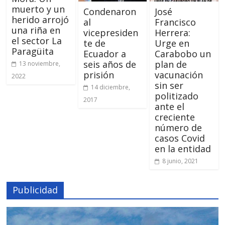
muerto y un
Condenaron
José
herido arrojó
al
Francisco
una riña en
vicepresiden
Herrera:
el sector La
te de
Urge en
Paragüita
Ecuador a
Carabobo un
seis años de
plan de
13 noviembre,
prisión
vacunación
2022
sin ser
14 diciembre,
politizado
2017
ante el
creciente
número de
casos Covid
en la entidad
8 junio, 2021
Publicidad