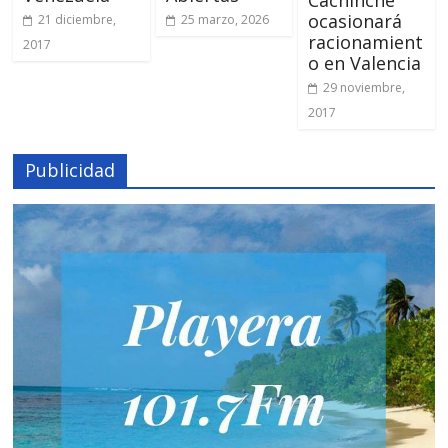
ocasionará
21 diciembre,
25 marzo, 2026
racionamient
2017
o en Valencia
29 noviembre,
2017
Publicidad