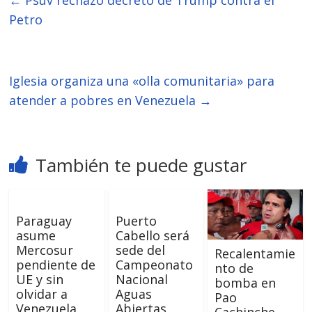
Petro
Iglesia organiza una «olla comunitaria» para
atender a pobres en Venezuela
→
También te puede gustar
Paraguay
Puerto
asume
Cabello será
Mercosur
sede del
Recalentamie
pendiente de
Campeonato
nto de
UE y sin
Nacional
bomba en
olvidar a
Aguas
Pao
Venezuela
Abiertas
Cachinche