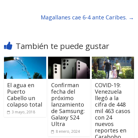
Magallanes cae 6-4 ante Caribes.
→
También te puede gustar
El agua en
Confirman
COVID-19:
Puerto
fecha del
Venezuela
Cabello un
próximo
llegó a la
colapso total
lanzamiento
cifra de 448
de Samsung:
mil 463 casos
3 mayo, 2018
Galaxy S24
con 24
Ultra
nuevos
reportes en
8 enero, 2024
Carabobo