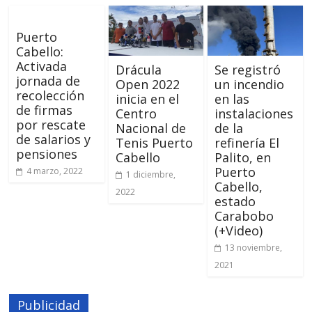
Puerto
Cabello:
Activada
Drácula
Se registró
jornada de
Open 2022
un incendio
recolección
inicia en el
en las
de firmas
Centro
instalaciones
por rescate
Nacional de
de la
de salarios y
Tenis Puerto
refinería El
pensiones
Cabello
Palito, en
Puerto
4 marzo, 2022
1 diciembre,
Cabello,
2022
estado
Carabobo
(+Video)
13 noviembre,
2021
Publicidad