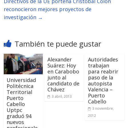
Directivos de la UE porteña Cristóbal Colón
reconocieron mejores proyectos de
investigación
→
También te puede gustar
Alexander
Autoridades
Suárez: Hoy
trabajan
en Carabobo
para reabrir
junto al
paso de la
Universidad
candidato de
autopista
Politécnica
Chávez
Valencia –
Territorial
Puerto
3 abril, 2013
Puerto
Cabello
Cabello
3 noviembre,
Uptpc
graduó 94
2012
nuevos
profesionale