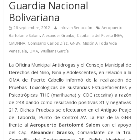
Guardia Nacional
Bolivariana
26 septiembre, 2012
Infoven Redacción
Aeropuerto
,
,
,
Bartolome Salóm
Alexander Granko
Capitanía del Puerto INEA
,
,
,
CMDNNA
Comisario Carlos Díaz
GNBV
Misión A Toda Vida
,
,
Venezuela
OMA
Wuillians García
La Oficina Municipal Antidrogas y el Consejo Municipal de
Derechos del Niño, Niña y Adolescentes, en relación a la
OMA de Puerto Cabello informó de la realización de
Pruebas Toxicologicas de Sustancias Estupefacientes y
Psicotrópicas THC (marihuana) y COC (cocaína) a razón
de 248 dando como resultando positivas 31 y negativas
217. Dichas Pruebas se efectuaron en el Antiguo Peaje
de Taborda, Punto de Control AV. La Paz de la GNB
frente al
Aeropuerto Bartolomé Salom
con el apoyo
del Cáp.
Alexander Granko
, Comandante de la 1ra.
Compañía del Destacamento 25, Policía Municipal a