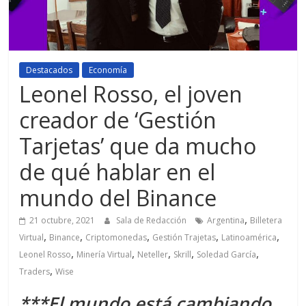
Destacados
Economía
Leonel Rosso, el joven
creador de ‘Gestión
Tarjetas’ que da mucho
de qué hablar en el
mundo del Binance
,
21 octubre, 2021
Sala de Redacción
Argentina
Billetera
,
,
,
,
,
Virtual
Binance
Criptomonedas
Gestión Trajetas
Latinoamérica
,
,
,
,
,
Leonel Rosso
Minería Virtual
Neteller
Skrill
Soledad García
,
Traders
Wise
***El mundo está cambiando,