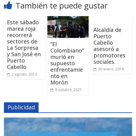
También te puede gustar
Este sábado
marea roja
Alcaldía de
recorrerá
Puerto
sectores de
Cabello
“El
La Sorpresa
asesoró a
Colombiano”
y San José en
promotores
murió en
Puerto
sociales.
supuesto
Cabello
enfrentamie
30 enero, 2018
2 agosto, 2012
nto en
Morón
9 octubre, 2021
Publicidad