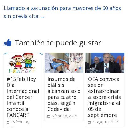
Llamado a vacunación para mayores de 60 años
sin previa cita
→
También te puede gustar
#15Feb Hoy
Insumos de
OEA convoca
Día
diálisis
sesión
Internacional
alcanzan solo
extraordinari
del Cáncer
para cuatro
a sobre crisis
Infantil
días, según
migratoria el
conoce a
Codevida
05 de
FANCARF
septiembre
6 febrero, 2018
15 febrero,
29 agosto, 2018