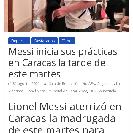
Deportes
Destacados
Fútbol
Messi inicia sus prácticas
en Caracas la tarde de
este martes
,
,
31 agosto, 2021
Sala de Redacción
AFA
Argentina
La
,
,
,
,
Vinotinto
Lionel Messi
Mundial de Catar-2022
UCV
Venezuela
Lionel Messi aterrizó en
Caracas la madrugada
de este martes para