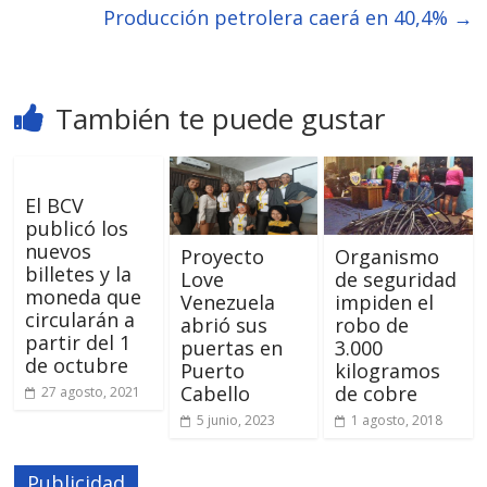
Producción petrolera caerá en 40,4%
→
También te puede gustar
El BCV
publicó los
nuevos
Proyecto
Organismo
billetes y la
Love
de seguridad
moneda que
Venezuela
impiden el
circularán a
abrió sus
robo de
partir del 1
puertas en
3.000
de octubre
Puerto
kilogramos
Cabello
de cobre
27 agosto, 2021
5 junio, 2023
1 agosto, 2018
Publicidad