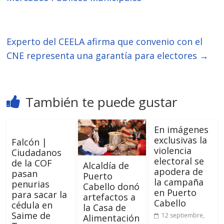
Experto del CEELA afirma que convenio con el
CNE representa una garantía para electores
→
También te puede gustar
En imágenes
exclusivas la
Falcón |
violencia
Ciudadanos
electoral se
de la COF
Alcaldía de
apodera de
pasan
Puerto
la campaña
penurias
Cabello donó
en Puerto
para sacar la
artefactos a
Cabello
cédula en
la Casa de
Saime de
12 septiembre,
Alimentación