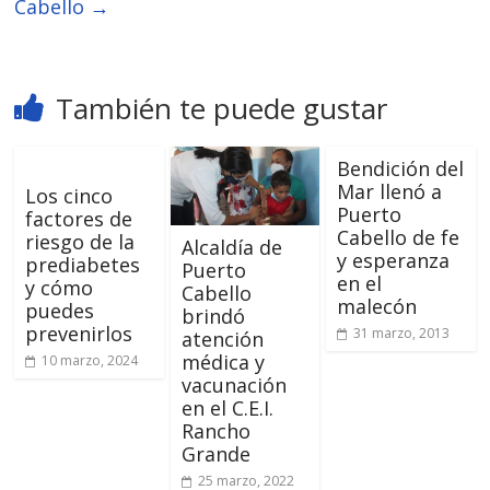
Cabello
→
También te puede gustar
Bendición del
Mar llenó a
Los cinco
Puerto
factores de
Cabello de fe
riesgo de la
Alcaldía de
y esperanza
prediabetes
Puerto
en el
y cómo
Cabello
malecón
puedes
brindó
prevenirlos
31 marzo, 2013
atención
médica y
10 marzo, 2024
vacunación
en el C.E.I.
Rancho
Grande
25 marzo, 2022