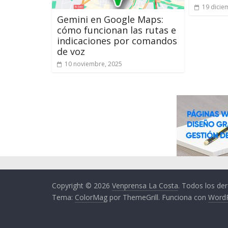
19 dicie
Gemini en Google Maps:
cómo funcionan las rutas e
indicaciones por comandos
de voz
10 noviembre, 2025
Copyright © 2026
Venprensa La Costa
. Todos los de
Tema:
ColorMag
por ThemeGrill. Funciona con
Word