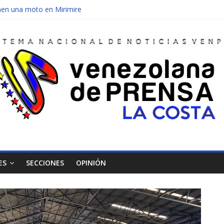
olicial que estafaba a ciudadanos en Puerto cabello
nen una moto en Mirimire
dolescente en complicidad de la madre y la abuela
 edificio abandonado de Chichiriviche
ectos entre Colombia y Margarita el 27 de junio
ES
SECCIONES
OPINIÓN