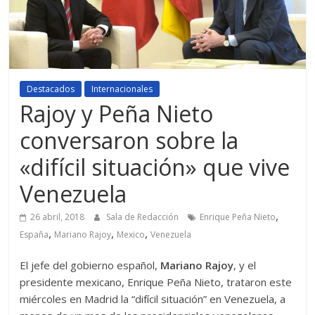
Destacados
Internacionales
Rajoy y Peña Nieto
conversaron sobre la
«difícil situación» que vive
Venezuela
,
26 abril, 2018
Sala de Redacción
Enrique Peña Nieto
,
,
,
España
Mariano Rajoy
Mexico
Venezuela
El jefe del gobierno español,
Mariano Rajoy
, y el
presidente mexicano, Enrique Peña Nieto, trataron este
miércoles en Madrid la “difícil situación” en Venezuela, a