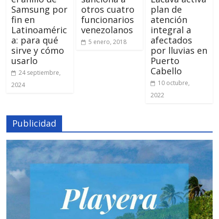
Samsung por
otros cuatro
plan de
fin en
funcionarios
atención
Latinoaméric
venezolanos
integral a
a: para qué
afectados
5 enero, 2018
sirve y cómo
por lluvias en
usarlo
Puerto
Cabello
24 septiembre,
10 octubre,
2024
2022
Publicidad