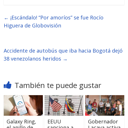
←
¡Escándalo! “Por amoríos” se fue Rocío
Higuera de Globovisión
Accidente de autobús que iba hacia Bogotá dejó
38 venezolanos heridos
→
También te puede gustar
Galaxy Ring,
EEUU
Gobernador
el anillo de
sanciona a
Lacava activa