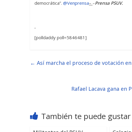
democrática”.
@Venprensa
–
–
Prensa PSUV.
[polldaddy poll=5846481]
←
Así marcha el proceso de votación en
Rafael Lacava gana en P
También te puede gustar