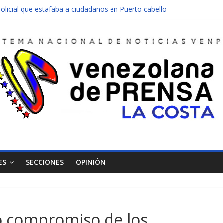
olicial que estafaba a ciudadanos en Puerto cabello
nen una moto en Mirimire
dolescente en complicidad de la madre y la abuela
 edificio abandonado de Chichiriviche
ectos entre Colombia y Margarita el 27 de junio
ES
SECCIONES
OPINIÓN
ó compromiso de los