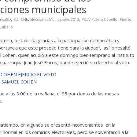
ciones municipales
,
,
,
,
,
ensa8D
8D
CNE
Elecciones Municipales 2013
PSUV Puerto Cabello
Puerto
 Cabello
oria, fortalecida gracias a la participación democrática y
tancia que este proceso tiene para la ciudad”, así lo resaltó
l Cohen, quien acudió a este domingo bien temprano al Instituto
a parroquia Juan José Flores, donde ejerció su derecho al voto.
ue a las 9:00 de la mañana, el 95 por ciento de las mesas
.
tratiempo, en algunos se presentó inconvenientes en la
r normal en los comicios electorales, pero se solventaron a la