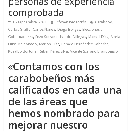
personas de experiencia
comprobada
,
16 septiembre, 2021
Infoven Redacción
Carabobo
,
,
,
Carlos Graffe
Carlos Ñañez
Diego Borges
Elecciones a
,
,
,
,
Gobernadores
Enzo Scarano
Isandra Villegas
Manuel Díaz
María
,
,
,
Luisa Maldonado
Marlon Díaz
Romeo Hernández Gabache
,
,
Rosalbo Bortone
Rubén Pérez Silva
Vicente Scarano Brandonisio
«
Contamos con los
carabobeños más
calificados en cada una
de las áreas que
hemos nombrado para
mejorar nuestro