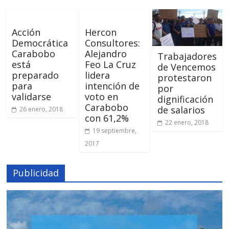
Acción
Hercon
Democrática
Consultores:
Carabobo
Alejandro
Trabajadores
está
Feo La Cruz
de Vencemos
preparado
lidera
protestaron
para
intención de
por
validarse
voto en
dignificación
Carabobo
de salarios
26 enero, 2018
con 61,2%
22 enero, 2018
19 septiembre,
2017
Publicidad