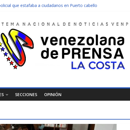
olicial que estafaba a ciudadanos en Puerto cabello
nen una moto en Mirimire
dolescente en complicidad de la madre y la abuela
 edificio abandonado de Chichiriviche
ectos entre Colombia y Margarita el 27 de junio
ES
SECCIONES
OPINIÓN