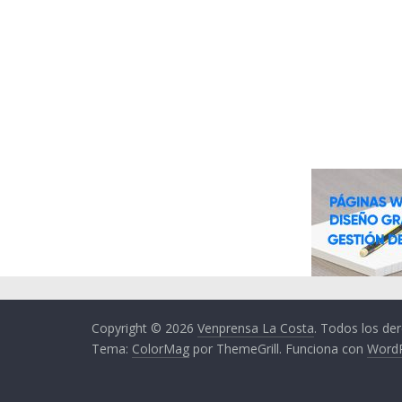
Copyright © 2026
Venprensa La Costa
. Todos los de
Tema:
ColorMag
por ThemeGrill. Funciona con
Word