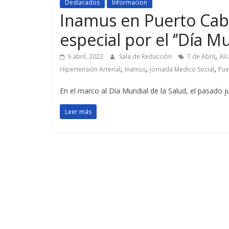
Destacados
Informacion
Inamus en Puerto Cabe
especial por el ‘’Día Mu
,
9 abril, 2022
Sala de Redacción
7 de Abril
Alc
,
,
,
Hipertensión Arterial
Inamus
Jornada Medico Social
Pue
En el marco al Día Mundial de la Salud, el pasado j
Leer más