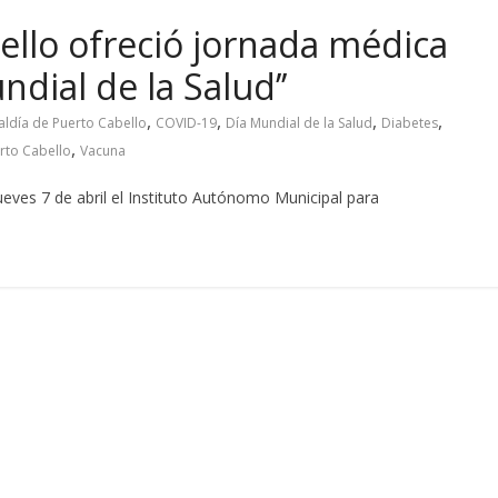
llo ofreció jornada médica
ndial de la Salud’’
,
,
,
,
aldía de Puerto Cabello
COVID-19
Día Mundial de la Salud
Diabetes
,
rto Cabello
Vacuna
ueves 7 de abril el Instituto Autónomo Municipal para