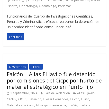
,
,
,
Esparta
Odontología
Odontólogo
Porlamar
Funcionarios del Cuerpo de Investigaciones Científicas,
Penales y Criminalísticas (Cicpc), realizaron la detención de
un hombre identificado como Ender José
Leer más
Destacados
Litoral
Falcón | Alias El Javilo fue detenido
por comisiones del Cicpc por hurto de
material estratégico en Punto Fijo
,
3 septiembre, 2024
Sala de Redacción
Alias El Javilo
,
,
,
,
,
,
CANTV
CICPC
Detenido
Eliezer Hernández
Falcón
Hurto
,
,
,
,
Material estratégico
Municipio Carirubana
PDVSA
Punto Fijo