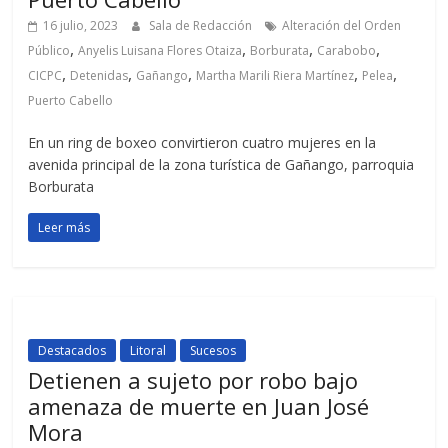
16 julio, 2023
Sala de Redacción
Alteración del Orden
,
,
,
,
Público
Anyelis Luisana Flores Otaiza
Borburata
Carabobo
,
,
,
,
,
CICPC
Detenidas
Gañango
Martha Marili Riera Martínez
Pelea
Puerto Cabello
En un ring de boxeo convirtieron cuatro mujeres en la
avenida principal de la zona turística de Gañango, parroquia
Borburata
Leer más
Destacados
Litoral
Sucesos
Detienen a sujeto por robo bajo
amenaza de muerte en Juan José
Mora