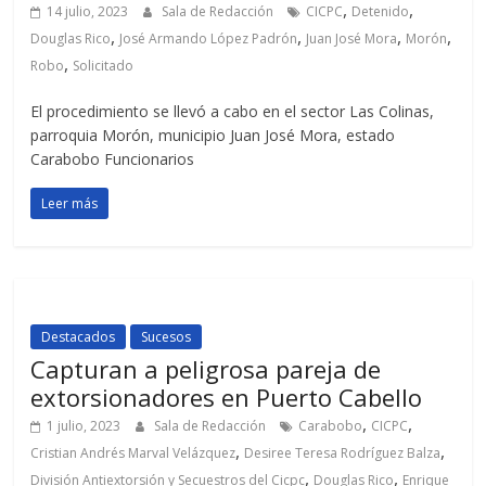
,
,
14 julio, 2023
Sala de Redacción
CICPC
Detenido
,
,
,
,
Douglas Rico
José Armando López Padrón
Juan José Mora
Morón
,
Robo
Solicitado
El procedimiento se llevó a cabo en el sector Las Colinas,
parroquia Morón, municipio Juan José Mora, estado
Carabobo Funcionarios
Leer más
Destacados
Sucesos
Capturan a peligrosa pareja de
extorsionadores en Puerto Cabello
,
,
1 julio, 2023
Sala de Redacción
Carabobo
CICPC
,
,
Cristian Andrés Marval Velázquez
Desiree Teresa Rodríguez Balza
,
,
División Antiextorsión y Secuestros del Cicpc
Douglas Rico
Enrique