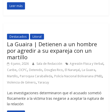
Leer más
Destacados
Litoral
La Guaira | Detienen a un hombre
por agredir a su expareja con un
martillo
,
6 junio, 2026
Sala de Redacción
Agresión Física y Verbal
,
,
,
,
,
,
Caribe
CICPC
Detenido
Douglas Rico
El Naranjal
La Guaira
,
,
,
Martillo
Parroquia Caraballeda
Policía Nacional Bolivariana (PNB)
,
Violencia de Género
Yaracuy
Las investigaciones determinaron que el acusado sometió
físicamente a la víctima tras negarse a aceptar la ruptura de
la relación