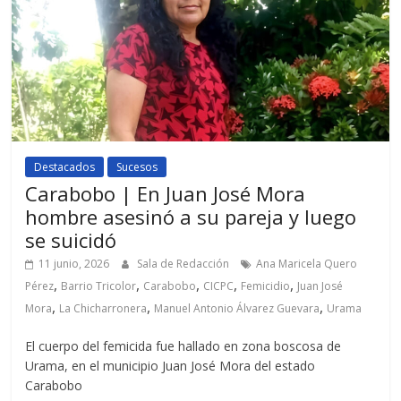
Destacados
Sucesos
Carabobo | En Juan José Mora
hombre asesinó a su pareja y luego
se suicidó
11 junio, 2026
Sala de Redacción
Ana Maricela Quero
,
,
,
,
,
Pérez
Barrio Tricolor
Carabobo
CICPC
Femicidio
Juan José
,
,
,
Mora
La Chicharronera
Manuel Antonio Álvarez Guevara
Urama
El cuerpo del femicida fue hallado en zona boscosa de
Urama, en el municipio Juan José Mora del estado
Carabobo