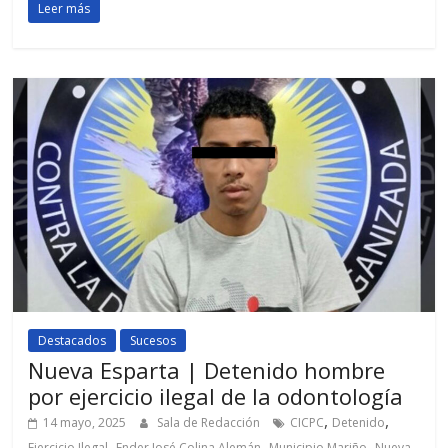
Leer más
Destacados
Sucesos
Nueva Esparta | Detenido hombre
por ejercicio ilegal de la odontología
,
,
14 mayo, 2025
Sala de Redacción
CICPC
Detenido
,
,
,
Ejercicio Ilegal
Ender José Colina Alemán
Municipio Mariño
Nueva