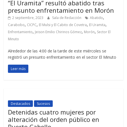
“El Uramita” resultó abatido tras
presunto enfrentamiento en Morón
,
2 septiembre, 2023
Sala de Redacción
Abatido
,
,
,
,
Carabobo
CICPC
El Mulsi y El Cabito de Covetra
El Uramita
,
,
,
Enfrentamiento
Jeison Emilio Chirinos Gómez
Morón
Sector El
Minuto
Alrededor de las 4:00 de la tarde de este miércoles se
registró un presunto enfrentamiento en el sector El Minuto
Leer más
Destacados
Sucesos
Detenidas cuatro mujeres por
alteración del orden público en
Puerto Cabello