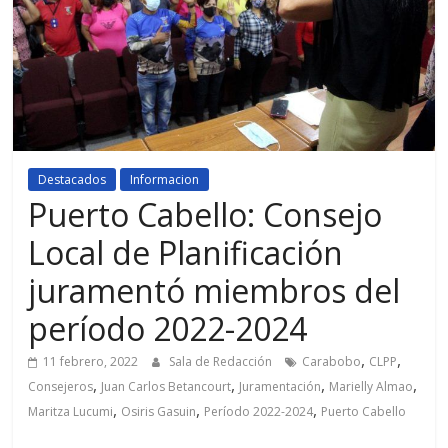
Destacados
Informacion
Puerto Cabello: Consejo
Local de Planificación
juramentó miembros del
período 2022-2024
,
,
11 febrero, 2022
Sala de Redacción
Carabobo
CLPP
,
,
,
,
Consejeros
Juan Carlos Betancourt
Juramentación
Marielly Almao
,
,
,
Maritza Lucumi
Osiris Gasuin
Período 2022-2024
Puerto Cabello