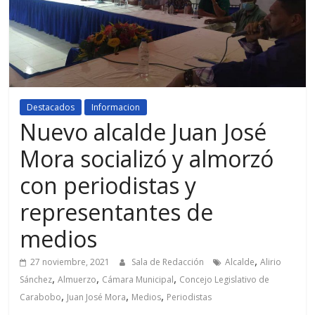
Destacados
Informacion
Nuevo alcalde Juan José
Mora socializó y almorzó
con periodistas y
representantes de
medios
,
27 noviembre, 2021
Sala de Redacción
Alcalde
Alirio
,
,
,
Sánchez
Almuerzo
Cámara Municipal
Concejo Legislativo de
,
,
,
Carabobo
Juan José Mora
Medios
Periodistas