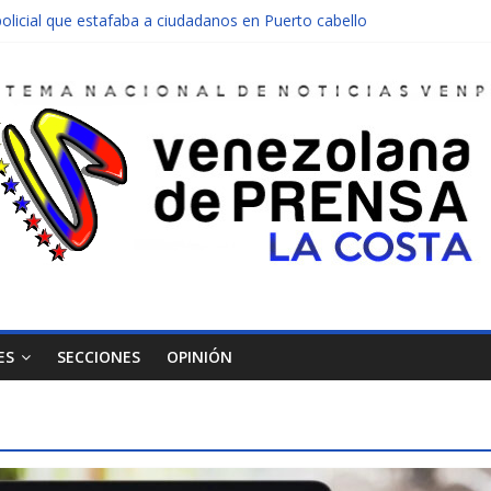
olicial que estafaba a ciudadanos en Puerto cabello
nen una moto en Mirimire
dolescente en complicidad de la madre y la abuela
 edificio abandonado de Chichiriviche
ectos entre Colombia y Margarita el 27 de junio
ES
SECCIONES
OPINIÓN