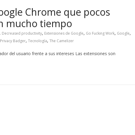
Google Chrome que pocos
an mucho tiempo
,
,
,
,
,
Decreased productivity
Extensiones de Google
Go Fucking Work
Google
,
,
Privacy Badger
Tecnología
The Camelizer
dor del usuario frente a sus intereses Las extensiones son