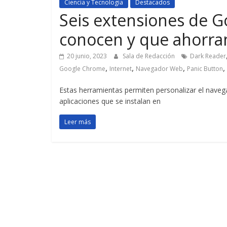
Ciencia y Tecnologia
Destacados
Seis extensiones de 
conocen y que ahorr
20 junio, 2023
Sala de Redacción
Dark Reader
,
,
,
,
Google Chrome
Internet
Navegador Web
Panic Button
Estas herramientas permiten personalizar el navega
aplicaciones que se instalan en
Leer más