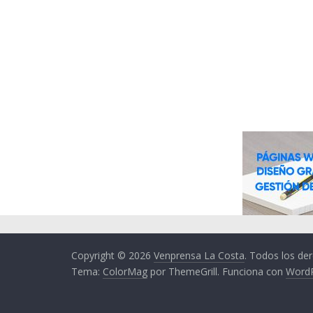
Copyright © 2026
Venprensa La Costa
. Todos los de
Tema:
ColorMag
por ThemeGrill. Funciona con
Word