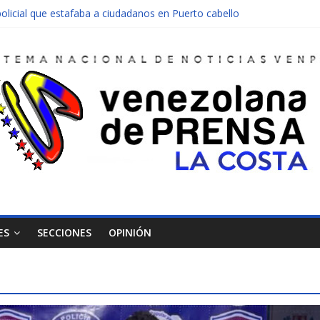
olicial que estafaba a ciudadanos en Puerto cabello
nen una moto en Mirimire
dolescente en complicidad de la madre y la abuela
 edificio abandonado de Chichiriviche
ectos entre Colombia y Margarita el 27 de junio
ES
SECCIONES
OPINIÓN