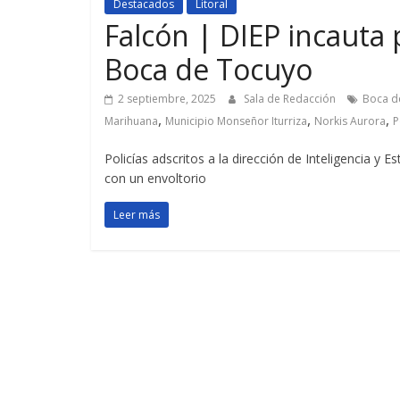
Destacados
Litoral
Falcón | DIEP incauta
Boca de Tocuyo
2 septiembre, 2025
Sala de Redacción
Boca d
,
,
,
Marihuana
Municipio Monseñor Iturriza
Norkis Aurora
P
Policías adscritos a la dirección de Inteligencia y 
con un envoltorio
Leer más