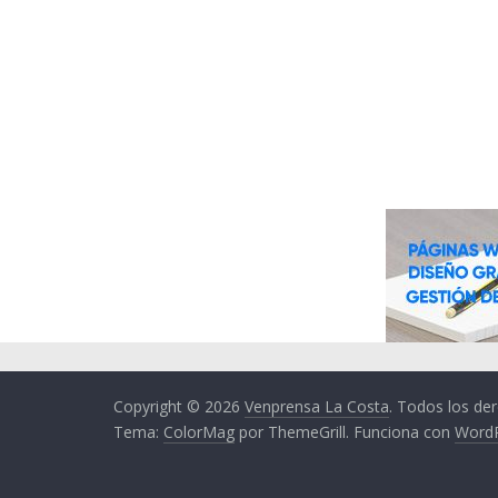
Copyright © 2026
Venprensa La Costa
. Todos los de
Tema:
ColorMag
por ThemeGrill. Funciona con
Word