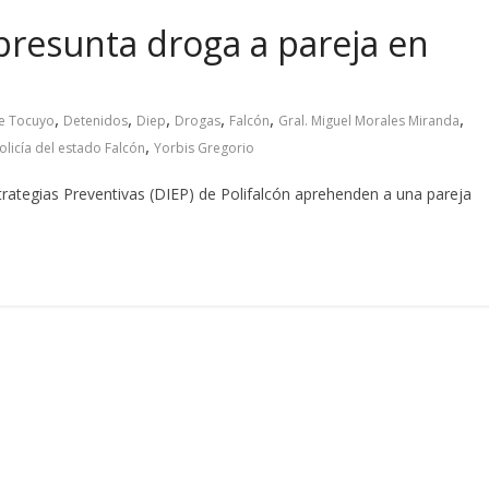
 presunta droga a pareja en
,
,
,
,
,
,
e Tocuyo
Detenidos
Diep
Drogas
Falcón
Gral. Miguel Morales Miranda
,
olicía del estado Falcón
Yorbis Gregorio
Estrategias Preventivas (DIEP) de Polifalcón aprehenden a una pareja