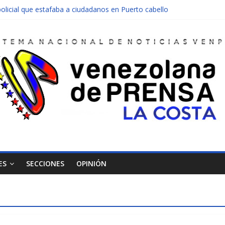
olicial que estafaba a ciudadanos en Puerto cabello
nen una moto en Mirimire
dolescente en complicidad de la madre y la abuela
 edificio abandonado de Chichiriviche
ectos entre Colombia y Margarita el 27 de junio
ES
SECCIONES
OPINIÓN