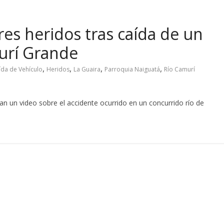
es heridos tras caída de un
murí Grande
,
,
,
,
ída de Vehículo
Heridos
La Guaira
Parroquia Naiguatá
Río Camurí
aran un video sobre el accidente ocurrido en un concurrido río de