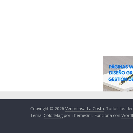
Copyright © 2026
Venprensa La Costa
. Todos los de
Tema:
ColorMag
por ThemeGrill. Funciona con
Word