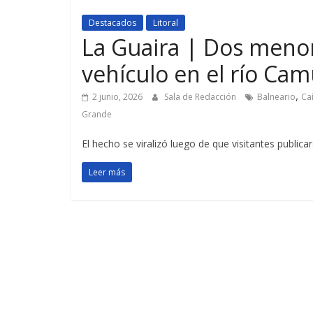
Destacados
Litoral
La Guaira | Dos menor
vehículo en el río Ca
,
2 junio, 2026
Sala de Redacción
Balneario
Ca
Grande
El hecho se viralizó luego de que visitantes public
Leer más