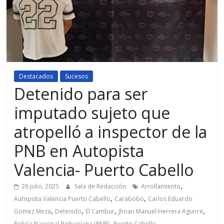
Destacados
Sucesos
Detenido para ser
imputado sujeto que
atropelló a inspector de la
PNB en Autopista
Valencia- Puerto Cabello
,
26 julio, 2025
Sala de Redacción
Arrollamiento
,
,
Autopista Valencia Puerto Cabello
Carabobo
Carlos Eduardo
,
,
,
,
Gomez Meza
Detenido
El Cambur
Jhoan Manuel Herrera Aguirre
,
Policía Nacional Bolivariana (PNB)
Puerto Cabello