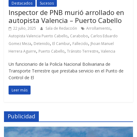
Destacados
Sucesos
Inspector de PNB murió arrollado en
autopista Valencia – Puerto Cabello
,
22 julio, 2025
Sala de Redacción
Arrollamiento
,
,
Autopista Valencia Puerto Cabello
Carabobo
Carlos Eduardo
,
,
,
,
Gomez Meza
Detenido
El Cambur
Fallecido
Jhoan Manuel
,
,
,
Herrera Aguirre
Puerto Cabello
Tránsito Terrestre
Valencia
Un funcionario de la Policía Nacional Bolivariana de
Transporte Terrestre que prestaba servicio en el Punto de
Control de El
Leer más
Publicidad