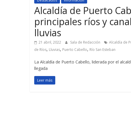
Destacados
Informacion
Alcaldía de Puerto Cabe
principales ríos y cana
lluvias
21 abril, 2022
Sala de Redacción
Alcaldía de 
,
,
,
de Ríos
Lluvias
Puerto Cabello
Río San Esteban
La Alcaldía de Puerto Cabello, liderada por el alca
llegada
Leer más