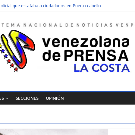
olicial que estafaba a ciudadanos en Puerto cabello
nen una moto en Mirimire
dolescente en complicidad de la madre y la abuela
 edificio abandonado de Chichiriviche
ectos entre Colombia y Margarita el 27 de junio
ES
SECCIONES
OPINIÓN