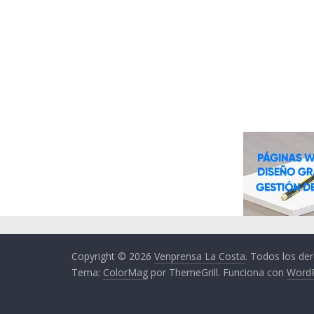
Copyright © 2026
Venprensa La Costa
. Todos los de
Tema:
ColorMag
por ThemeGrill. Funciona con
Word